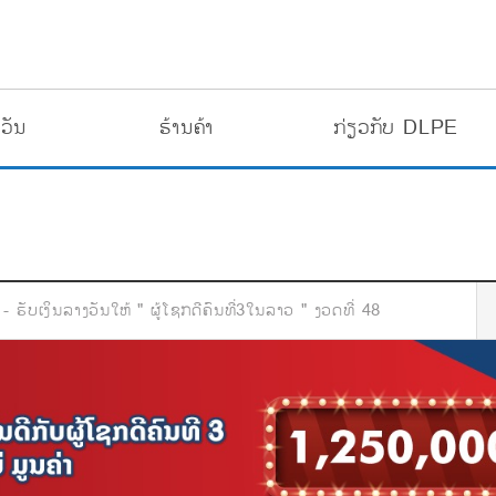
ວັນ
ຮ້ານຄ້າ
ກ່ຽວກັບ DLPE
- ຮັບເງິນລາງວັນໃຫ້ " ຜູ້ໂຊກດີຄົນທີ່3ໃນລາວ " ງວດທີ່ 48