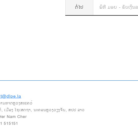
ຕໍ່ໄປ
ພິທີ ມອບ - ຮັບເງິນລ
t@dlpe.la
 ອາຄານທາດຫຼວງສະແຄວ໌
ຕ້, ເມືອງ ໄຊເສດຖາ, ນະຄອນຫຼວງວຽງຈັນ, ສປປ ລາວ
 Her Nam Cher
21 515151