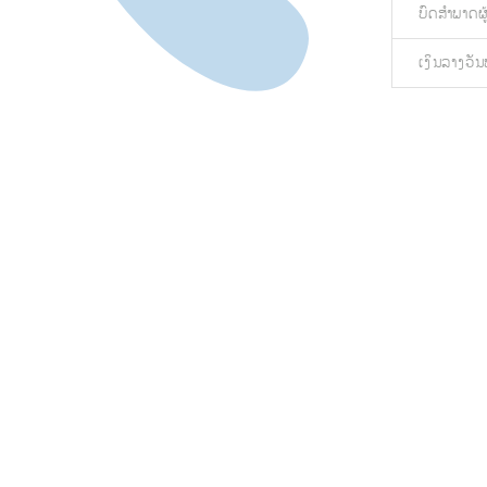
ບົດສຳພາດຜູ
ເງິນລາງວັນທ