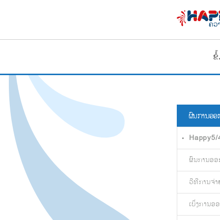
ຂ
ຜົນການອອກ
Happy5/
ຜົນການອອ
ວີທີການຈ່າ
ເບິ່ງການອ