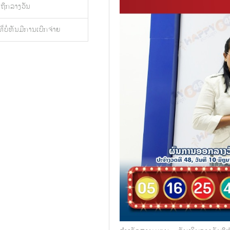
້ຖືກລາງວັນ
ີ່ບໍ່ທັນມີການເບີກຈ່າຍ