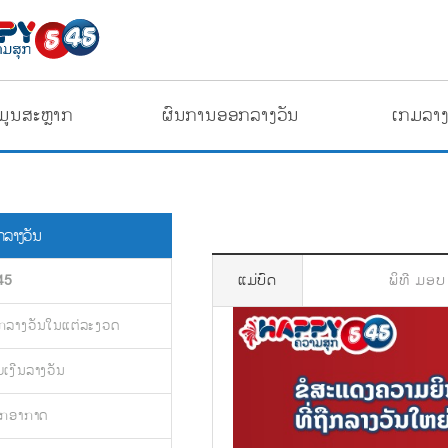
ໍ້ມູນສະຫຼາກ
ຜົນການອອກລາງວັນ
ເກມລາງ
ລາງວັນ
ແມ່ບົດ
ພິທີ ມອບ 
45
ກລາງວັນໃນແຕ່ລະງວດ
ຍເງີນລາງວັນ
ອກອາກາດ