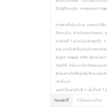
ສຳເລັດການມອບ - ຮັບເງິນລາງວັນໃຫ້
ທີ່ມີຜູ້ຖືກລາງວັນ ຈາກສະຫລາກ Ha
ຕາງໜ້າເຂົ້າຮ່ວມໂດຍ ປະທານບໍລິສັດ
ຖືກລາງວັນ, ຮ້ານຕົວແທນຈຳໜ່າຍ, ແ
ລາງວັນທີ 1 ແມ່ນມີມູນຄ່າສູງເຖິງ: 
ແລະ ລາງວັນສຳລັບຮ້ານຕົວແທນຈຳໜ່າຍ
ສະຫຼາກ Happy 5/45 ຂໍສະແດງຄວາມຍິນ
ໂຊກດີທີ່ ໄດ້ຮັບລາງວັນໃຫຍ່ຂອງພວກ
ສຳລັບທ່ານໃດທີ່ຍັງບໍ່ທັນຖືກລາງວັ
ເປັນຕົ້ນໄປ.
ມູນຄ່າເງິນລາງວັນທີ 1 ເລີ່ມຕົ້ນທີ
ກ່ອນໜ້ານີ້
ບໍ່ມີບົດຄວາມຕໍ່ໄປ.