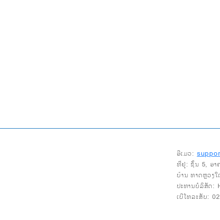
suppor
ອີເມວ:
ທີ່ຢູ່: ຊັ້ນ 5,
ບ້ານ ທາດຫຼວງໃ
ປະທານບໍລິສັດ:
ເບີໂທລະສັບ: 0