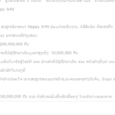
 " ຜູ້ໂຊກດີຄົນທີ 3 ໃນລາວ " ທີ່ໄດ້ຮັບເງິນລາງວັນໃຫຍ່ ແລະ " ຮ້ານຕົວແ
ppy 5/45
 ສະຫຼາກພັດທະນາ Happy 5/45 ພ້ອມດ້ວຍທີມງານ, ບໍລິສັດລັດ ວິສະຫະກິດ ຫ
ລະ ພາກສ່ວນທີ່ກ່ຽວຂ້ອງ.
1,250,000,000 ກີບ
ທີ່ມີຜູ້ຖືກລາງວັນມູນຄ່າສູງເຖິງ: 10,000,000 ກີບ
ດີມາຍັງຜູ້ໂຊກດີ ແລະ ຮ້ານຄ້າທີ່ມີຜູ້ຖືກລາງວັນ ແລະ ຫວັງຢ່າງຍິ່ງວ່າ ພວ
ເຮົາອີກໃນໄວໆນີ້
ນກໍຢ່າຟ້າວນ້ອຍໃຈ ເພາະສະຫຼາກຂອງພວກເຮົາແມ່ນຈະອອກທຸກໆວັນຈັນ, ວັນພຸດ 
່ 1,250,000,000 ກີບ ແລະ ຍັງຄົງຈະເພິ່ມຂຶ້ນອີກເລື້ອຍໆ ໂດຍອີງຕາມຍອດຂາຍ.