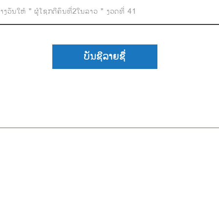
າງວັນໃຫ້ " ຜູ້ໂຊກດີຄົນທີ່2ໃນລາວ " ງວດທີ່ 41
ບັນຊີລາຍຊື່