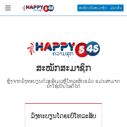
ສະໝັກເປັນສະມາຊິກ
ລ໋ອກອິນ
ສະໝັກສະມາຊິກ
ຫຼັງຈາກລົງທະບຽນດ້ວຍອິເມວຫຼືໂທລະສັບແລ້ວ ແມ່ນສາມາດ
ນ້ຳໃຊ້ເປັນໄອດີໄດ້
ລົງທະບຽນໂດຍເບີໂທລະສັບ